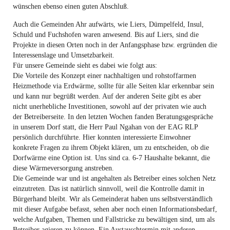
wünschen ebenso einen guten Abschluß.
Auch die Gemeinden Ahr aufwärts, wie Liers, Dümpelfeld, Insul,
Schuld und Fuchshofen waren anwesend. Bis auf Liers, sind die
Projekte in diesen Orten noch in der Anfangsphase bzw. ergründen die
Interessenslage und Umsetzbarkeit.
Für unsere Gemeinde sieht es dabei wie folgt aus:
Die Vorteile des Konzept einer nachhaltigen und rohstoffarmen
Heizmethode via Erdwärme, sollte für alle Seiten klar erkennbar sein
und kann nur begrüßt werden. Auf der anderen Seite gibt es aber
nicht unerhebliche Investitionen, sowohl auf der privaten wie auch
der Betreiberseite. In den letzten Wochen fanden Beratungsgespräche
in unserem Dorf statt, die Herr Paul Ngahan von der EAG RLP
persönlich durchführte. Hier konnten interessierte Einwohner
konkrete Fragen zu ihrem Objekt klären, um zu entscheiden, ob die
Dorfwärme eine Option ist. Uns sind ca. 6-7 Haushalte bekannt, die
diese Wärmeversorgung anstreben.
Die Gemeinde war und ist angehalten als Betreiber eines solchen Netz
einzutreten. Das ist natürlich sinnvoll, weil die Kontrolle damit in
Bürgerhand bleibt. Wir als Gemeinderat haben uns selbstverständlich
mit dieser Aufgabe befasst, sehen aber noch einen Informationsbedarf,
welche Aufgaben, Themen und Fallstricke zu bewältigen sind, um als
Betreiber agieren zu können. Ein Austauschtermin mit anderen