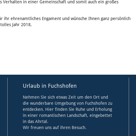
hes Verhalten in einer Gemeinschaft und somit auch ein großes
ür ihr ehrenamtliches Engament und wünsche Ihnen ganz persönlich
tolles Jahr 2018,
Urlaub in Fuchshofen
Nehmen Sie sich etwas Zeit um den Ort und
die wunderbare Umgebung von Fuchshofen zu
entdecken. Hier finden Sie Ruhe und Erholung
in einer romantischen Landschaft, eingebettet
in das Ahrtal.
Wir freuen uns auf ihren Besuch.