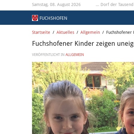
Samstag, 08. August 2026
... Dorf der Tausend
FUCHSHOFEN
Startseite
Aktuelles
Allgemein
Fuchshofener 
Fuchshofener Kinder zeigen unei
VERÖFFENTLICHT IN
ALLGEMEIN