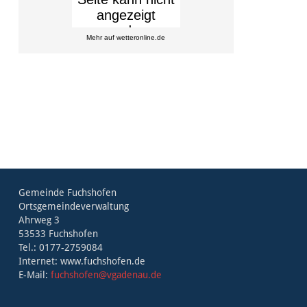
Mehr auf
wetteronline.de
Gemeinde Fuchshofen
Ortsgemeindeverwaltung
Ahrweg 3
53533 Fuchshofen
Tel.: 0177-2759084
Internet: www.fuchshofen.de
E-Mail:
fuchshofen@vgadenau.de