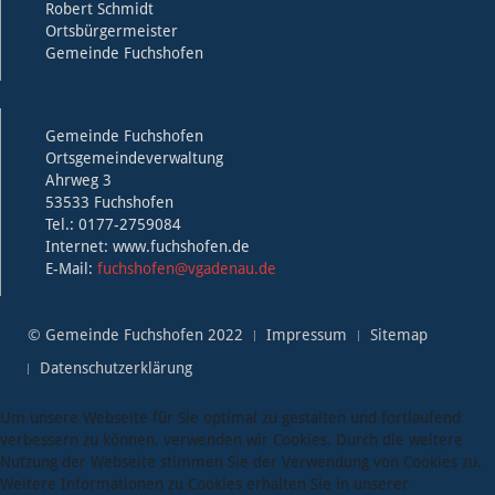
Robert Schmidt
Ortsbürgermeister
Gemeinde Fuchshofen
Gemeinde Fuchshofen
Ortsgemeindeverwaltung
Ahrweg 3
53533 Fuchshofen
Tel.: 0177-2759084
Internet: www.fuchshofen.de
E-Mail:
fuchshofen@vgadenau.de
© Gemeinde Fuchshofen 2022
Impressum
Sitemap
Datenschutzerklärung
Um unsere Webseite für Sie optimal zu gestalten und fortlaufend
verbessern zu können, verwenden wir Cookies. Durch die weitere
Nutzung der Webseite stimmen Sie der Verwendung von Cookies zu.
Weitere Informationen zu Cookies erhalten Sie in unserer