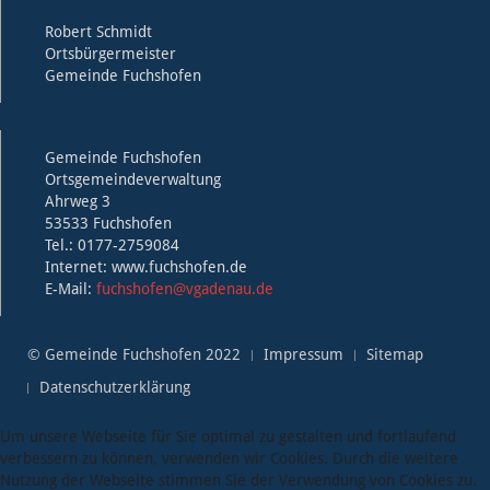
Robert Schmidt
Ortsbürgermeister
Gemeinde Fuchshofen
Gemeinde Fuchshofen
Ortsgemeindeverwaltung
Ahrweg 3
53533 Fuchshofen
Tel.: 0177-2759084
Internet: www.fuchshofen.de
E-Mail:
fuchshofen@vgadenau.de
© Gemeinde Fuchshofen 2022
Impressum
Sitemap
Datenschutzerklärung
Um unsere Webseite für Sie optimal zu gestalten und fortlaufend
verbessern zu können, verwenden wir Cookies. Durch die weitere
Nutzung der Webseite stimmen Sie der Verwendung von Cookies zu.